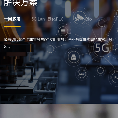
解决方案
一网多用
5G Lan+云化PLC
5G+NBIoT多网融合
敏捷切片融合IT非实时与OT实时业务，各业务提供不同的带宽、时
延 。