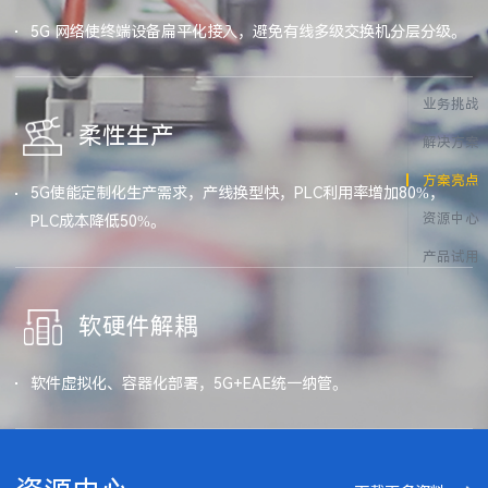
5G 网络使终端设备扁平化接入，避免有线多级交换机分层分级。
业务挑战
柔性生产
解决方案
方案亮点
5G使能定制化生产需求，产线换型快，PLC利用率增加80%，
资源中心
PLC成本降低50%。
产品试用
软硬件解耦
软件虚拟化、容器化部署，5G+EAE统一纳管。